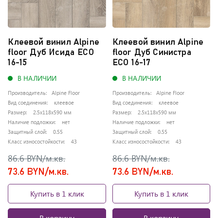
Клеевой винил Alpine
Клеевой винил Alpine
floor Дуб Исида ЕСО
floor Дуб Синистра
16-15
ЕСО 16-17
В НАЛИЧИИ
В НАЛИЧИИ
Производитель:
Alpine Floor
Производитель:
Alpine Floor
Вид соединения:
клеевое
Вид соединения:
клеевое
Размер:
2.5x118x590 мм
Размер:
2.5x118x590 мм
Наличие подложки:
нет
Наличие подложки:
нет
Защитный слой:
0.55
Защитный слой:
0.55
Класс износостойкости:
43
Класс износостойкости:
43
86.6 BYN/м.кв.
86.6 BYN/м.кв.
73.6 BYN/м.кв.
73.6 BYN/м.кв.
Купить в 1 клик
Купить в 1 клик
В корзину
В корзину