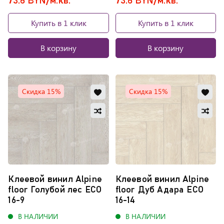
73.6 BYN/м.кв.
73.6 BYN/м.кв.
Купить в 1 клик
Купить в 1 клик
В корзину
В корзину
Добавить
Доб
Скидка 15%
Скидка 15%
в
в
Добавить
Доб
избранное
изб
в
в
Обновляю
Обно
сравнение
сра
список...
списо
Клеевой винил Alpine
Клеевой винил Alpine
floor Голубой лес ЕСО
floor Дуб Адара ЕСО
16-9
16-14
В НАЛИЧИИ
В НАЛИЧИИ