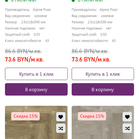
Производитель:
Alpine Floor
Производитель:
Alpine Floor
Вид соединения:
клеевое
Вид соединения:
клеевое
Размер:
2.5x118x590 мм
Размер:
2.5x118x590 мм
Наличие подложки:
нет
Наличие подложки:
нет
Защитный слой:
0.55
Защитный слой:
0.55
Класс износостойкости:
43
Класс износостойкости:
43
86.6 BYN/м.кв.
86.6 BYN/м.кв.
73.6 BYN/м.кв.
73.6 BYN/м.кв.
Купить в 1 клик
Купить в 1 клик
В корзину
В корзину
Добавить
Доб
Скидка 15%
Скидка 15%
в
в
Добавить
Доб
избранное
изб
в
в
Обновляю
Обно