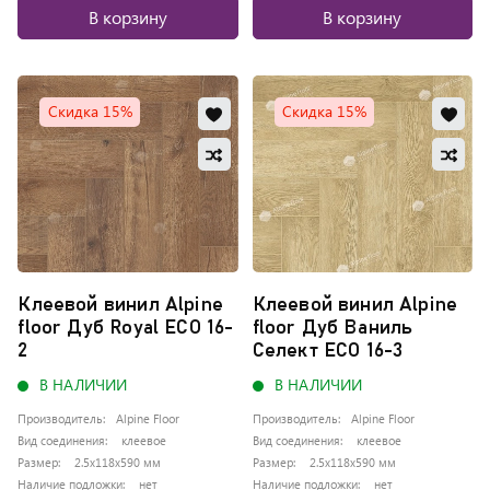
В корзину
В корзину
Добавить
Доб
Скидка 15%
Скидка 15%
в
в
Добавить
Доб
избранное
изб
в
в
Обновляю
Обно
сравнение
сра
список...
списо
Клеевой винил Alpine
Клеевой винил Alpine
floor Дуб Royal ЕСО 16-
floor Дуб Ваниль
2
Селект ЕСО 16-3
В НАЛИЧИИ
В НАЛИЧИИ
Производитель:
Alpine Floor
Производитель:
Alpine Floor
Вид соединения:
клеевое
Вид соединения:
клеевое
Размер:
2.5x118x590 мм
Размер:
2.5x118x590 мм
Наличие подложки:
нет
Наличие подложки:
нет