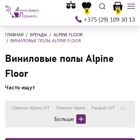
Список
На
Список
Поиск
Корзина
Мен
сравнения
0
0
главную
желаемого
+375 (29) 109 30 13
ГЛАВНАЯ
БРЕНДЫ
ALPINE FLOOR
ВИНИЛОВЫЕ ПОЛЫ ALPINE FLOOR
Виниловые полы Alpine
Floor
Часто ищут
Chevron Alpine LVT
Chevron Alpine
Parquet LVT
Light Par
развернуть/
свернуть
список