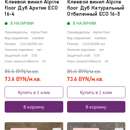
Клеевой винил Alpine
Клеевой винил Alpine
floor Дуб Арктик ЕСО
floor Дуб Натуральный
16-4
Отбеленный ЕСО 16-5
В НАЛИЧИИ
В НАЛИЧИИ
Производитель:
Alpine Floor
Производитель:
Alpine Floor
Вид соединения:
клеевое
Вид соединения:
клеевое
Размер:
2.5x118x590 мм
Размер:
2.5x118x590 мм
Наличие подложки:
нет
Наличие подложки:
нет
Защитный слой:
0.55
Защитный слой:
0.55
Класс износостойкости:
43
Класс износостойкости:
43
86.6 BYN/м.кв.
86.6 BYN/м.кв.
73.6 BYN/м.кв.
73.6 BYN/м.кв.
Купить в 1 клик
Купить в 1 клик
В корзину
В корзину