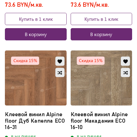
73.6 BYN/м.кв.
73.6 BYN/м.кв.
Купить в 1 клик
Купить в 1 клик
В корзину
В корзину
Добавить
Доб
Скидка 15%
Скидка 15%
в
в
Добавить
Доб
избранное
изб
в
в
Обновляю
Обно
сравнение
сра
список...
списо
Клеевой винил Alpine
Клеевой винил Alpine
floor Дуб Капелла ЕСО
floor Макадамия ЕСО
16-31
16-10
В НАЛИЧИИ
В НАЛИЧИИ