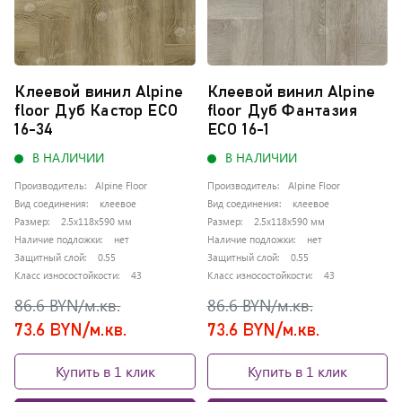
сравнение
сра
список...
списо
Клеевой винил Alpine
Клеевой винил Alpine
floor Дуб Кастор ЕСО
floor Дуб Фантазия
16-34
ЕСО 16-1
В НАЛИЧИИ
В НАЛИЧИИ
Производитель:
Alpine Floor
Производитель:
Alpine Floor
Вид соединения:
клеевое
Вид соединения:
клеевое
Размер:
2.5x118x590 мм
Размер:
2.5x118x590 мм
Наличие подложки:
нет
Наличие подложки:
нет
Защитный слой:
0.55
Защитный слой:
0.55
Класс износостойкости:
43
Класс износостойкости:
43
86.6 BYN/м.кв.
86.6 BYN/м.кв.
73.6 BYN/м.кв.
73.6 BYN/м.кв.
Купить в 1 клик
Купить в 1 клик