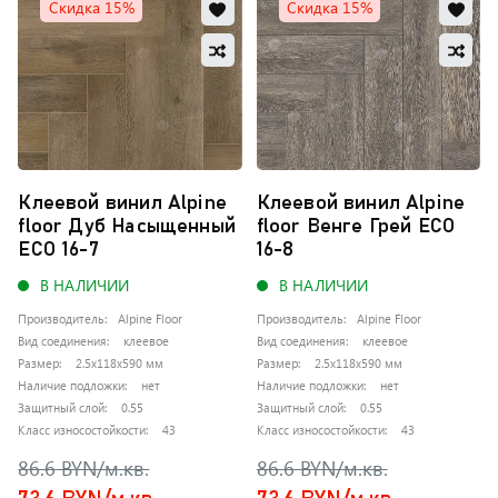
Добавить
Доб
Скидка 15%
Скидка 15%
в
в
Добавить
Доб
избранное
изб
в
в
Обновляю
Обно
сравнение
сра
список...
списо
Клеевой винил Alpine
Клеевой винил Alpine
floor Дуб Насыщенный
floor Венге Грей ЕСО
ЕСО 16-7
16-8
В НАЛИЧИИ
В НАЛИЧИИ
Производитель:
Alpine Floor
Производитель:
Alpine Floor
Вид соединения:
клеевое
Вид соединения:
клеевое
Размер:
2.5x118x590 мм
Размер:
2.5x118x590 мм
Наличие подложки:
нет
Наличие подложки:
нет
Защитный слой:
0.55
Защитный слой:
0.55
Класс износостойкости:
43
Класс износостойкости:
43
86.6 BYN/м.кв.
86.6 BYN/м.кв.