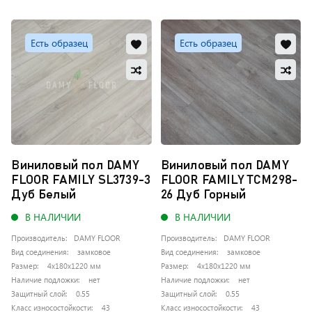
Добавить
Доб
Есть образец
Есть образец
в
в
Добавить
Доб
избранное
изб
в
в
Обновляю
Обно
сравнение
сра
список...
списо
Виниловый пол DAMY
Виниловый пол DAMY
FLOOR FAMILY SL3739-3
FLOOR FAMILY TCM298-
Дуб Белый
26 Дуб Горный
В НАЛИЧИИ
В НАЛИЧИИ
Производитель:
DAMY FLOOR
Производитель:
DAMY FLOOR
Вид соединения:
замковое
Вид соединения:
замковое
Размер:
4x180x1220 мм
Размер:
4x180x1220 мм
Наличие подложки:
нет
Наличие подложки:
нет
Защитный слой:
0.55
Защитный слой:
0.55
Класс износостойкости:
43
Класс износостойкости:
43