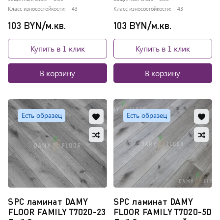
Класс износостойкости:
43
Класс износостойкости:
43
103 BYN/м.кв.
103 BYN/м.кв.
Купить в 1 клик
Купить в 1 клик
В корзину
В корзину
Добавить
Доб
Есть образец
Есть образец
в
в
Добавить
Доб
избранное
изб
в
в
Обновляю
Обно
сравнение
сра
список...
списо
SPC ламинат DAMY
SPC ламинат DAMY
FLOOR FAMILY T7020-23
FLOOR FAMILY T7020-5D