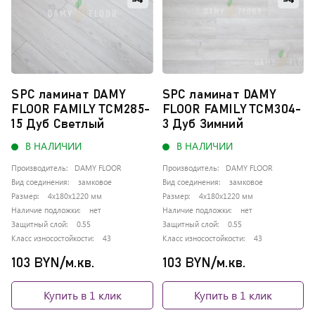
в
в
Обновляю
Обно
сравнение
сра
список...
списо
SPC ламинат DAMY
SPC ламинат DAMY
FLOOR FAMILY TCM285-
FLOOR FAMILY TCM304-
15 Дуб Светлый
3 Дуб Зимний
В НАЛИЧИИ
В НАЛИЧИИ
Производитель:
DAMY FLOOR
Производитель:
DAMY FLOOR
Вид соединения:
замковое
Вид соединения:
замковое
Размер:
4x180x1220 мм
Размер:
4x180x1220 мм
Наличие подложки:
нет
Наличие подложки:
нет
Защитный слой:
0.55
Защитный слой:
0.55
Класс износостойкости:
43
Класс износостойкости:
43
103 BYN/м.кв.
103 BYN/м.кв.
Купить в 1 клик
Купить в 1 клик