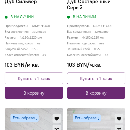
Дуб Сильвер
Дуб Состаренный
Серый
В НАЛИЧИИ
В НАЛИЧИИ
Производитель:
DAMY FLOOR
Производитель:
DAMY FLOOR
Вид соединения:
замковое
Вид соединения:
замковое
Размер:
4x180x1220 мм
Размер:
4x180x1220 мм
Наличие подложки:
нет
Наличие подложки:
нет
Защитный слой:
0.55
Защитный слой:
0.55
Класс износостойкости:
43
Класс износостойкости:
43
103 BYN/м.кв.
103 BYN/м.кв.
Купить в 1 клик
Купить в 1 клик
В корзину
В корзину
Добавить
Доб
Есть образец
Есть образец
в
в
Добавить
Доб
избранное
изб