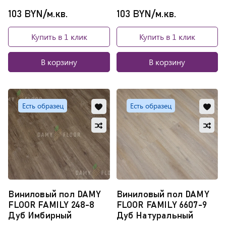
103 BYN/м.кв.
103 BYN/м.кв.
Купить в 1 клик
Купить в 1 клик
В корзину
В корзину
Добавить
Доб
Есть образец
Есть образец
в
в
Добавить
Доб
избранное
изб
в
в
Обновляю
Обно
сравнение
сра
список...
списо
Виниловый пол DAMY
Виниловый пол DAMY
FLOOR FAMILY 248-8
FLOOR FAMILY 6607-9
Дуб Имбирный
Дуб Натуральный