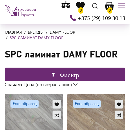
Список
На
Список
Поиск
Корзина
Мен
сравнения
0
0
главную
желаемого
+375 (29) 109 30 13
ГЛАВНАЯ
БРЕНДЫ
DAMY FLOOR
SPC ЛАМИНАТ DAMY FLOOR
SPC ламинат DAMY FLOOR
Фильтр
Сначала
Добавить
Доб
Есть образец
Есть образец
в
в
Добавить
Доб
избранное
изб
в
в
Обновляю
Обно
сравнение
сра
список...
списо