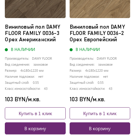
Виниловый пол DAMY
Виниловый пол DAMY
FLOOR FAMILY 0036-3
FLOOR FAMILY 0036-2
Орех Американский
Орех Европейский
В НАЛИЧИИ
В НАЛИЧИИ
Производитель:
DAMY FLOOR
Производитель:
DAMY FLOOR
Вид соединения:
замковое
Вид соединения:
замковое
Размер:
4x180x1220 мм
Размер:
4x180x1220 мм
Наличие подложки:
нет
Наличие подложки:
нет
Защитный слой:
0.55
Защитный слой:
0.55
Класс износостойкости:
43
Класс износостойкости:
43
103 BYN/м.кв.
103 BYN/м.кв.
Купить в 1 клик
Купить в 1 клик
В корзину
В корзину