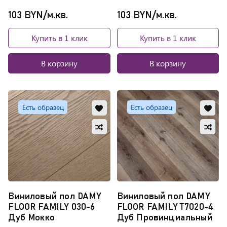
103 BYN/м.кв.
103 BYN/м.кв.
Купить в 1 клик
Купить в 1 клик
В корзину
В корзину
Добавить
Доб
Есть образец
Есть образец
в
в
Добавить
Доб
избранное
изб
в
в
Обновляю
Обно
сравнение
сра
список...
списо
Виниловый пол DAMY
Виниловый пол DAMY
FLOOR FAMILY 030-6
FLOOR FAMILY T7020-4
Дуб Мокко
Дуб Провинциальный