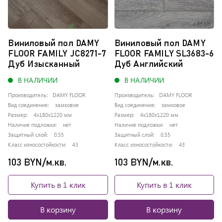
Виниловый пол DAMY
Виниловый пол DAMY
FLOOR FAMILY JC8271-7
FLOOR FAMILY SL3683-6
Дуб Изысканный
Дуб Английский
В НАЛИЧИИ
В НАЛИЧИИ
Производитель:
DAMY FLOOR
Производитель:
DAMY FLOOR
Вид соединения:
замковое
Вид соединения:
замковое
Размер:
4x180x1220 мм
Размер:
4x180x1220 мм
Наличие подложки:
нет
Наличие подложки:
нет
Защитный слой:
0.55
Защитный слой:
0.55
Класс износостойкости:
43
Класс износостойкости:
43
103 BYN/м.кв.
103 BYN/м.кв.
Купить в 1 клик
Купить в 1 клик
В корзину
В корзину