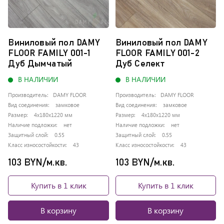
Виниловый пол DAMY
Виниловый пол DAMY
FLOOR FAMILY 001-1
FLOOR FAMILY 001-2
Дуб Дымчатый
Дуб Селект
В НАЛИЧИИ
В НАЛИЧИИ
Производитель:
DAMY FLOOR
Производитель:
DAMY FLOOR
Вид соединения:
замковое
Вид соединения:
замковое
Размер:
4x180x1220 мм
Размер:
4x180x1220 мм
Наличие подложки:
нет
Наличие подложки:
нет
Защитный слой:
0.55
Защитный слой:
0.55
Класс износостойкости:
43
Класс износостойкости:
43
103 BYN/м.кв.
103 BYN/м.кв.
Купить в 1 клик
Купить в 1 клик
В корзину
В корзину