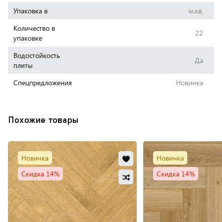
Упаковка в
м.кв.
Количество в
22
упаковке
Водостойкость
Да
плиты
Cпецпредложения
Новинка
Похожие товары
Добавить
Новинка
Новинка
в
Скидка 14%
Скидка 14%
Добавить
избранное
в
Обновляю
сравнение
список...