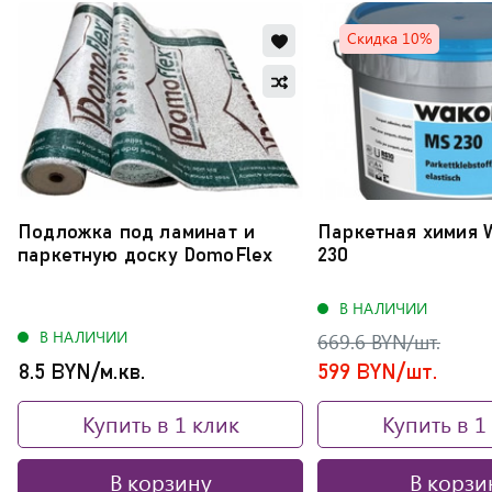
Добавить
Скидка 10%
в
Добавить
избранное
в
Обновляю
сравнение
список...
Подложка под ламинат и
Паркетная химия 
паркетную доску DomoFlex
230
В НАЛИЧИИ
В НАЛИЧИИ
669.6 BYN/шт.
8.5 BYN/м.кв.
599 BYN/шт.
Купить в 1 клик
Купить в 1
В корзину
В корзи