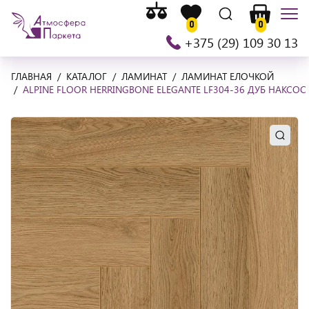
Список
На
Список
Поиск
Корзина
Мен
сравнения
0
0
главную
желаемого
+375 (29) 109 30 13
ГЛАВНАЯ
КАТАЛОГ
ЛАМИНАТ
ЛАМИНАТ ЕЛОЧКОЙ
ALPINE FLOOR HERRINGBONE ELEGANTE LF304-36 ДУБ НАКСОС