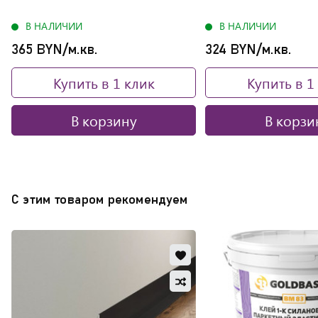
В НАЛИЧИИ
В НАЛИЧИИ
365 BYN/м.кв.
324 BYN/м.кв.
Купить в 1 клик
Купить в 1
В корзину
В корзи
С этим товаром рекомендуем
Добавить
в
Добавить
избранное
в
Обновляю
сравнение
список...