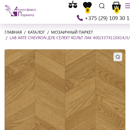
Список
На
Список
Поиск
Корзи
М
сравнения
0
0
главную
желаемого
+375 (29) 109 30 1
ГЛАВНАЯ
КАТАЛОГ
МОЗАИЧНЫЙ ПАРКЕТ
LAB ARTE CHEVRON ДУБ СЕЛЕКТ КОЛЬТ ЛАК 400/337Х110Х14/3/