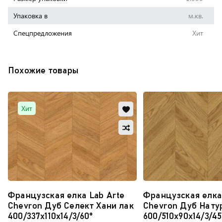
Упаковка в
м.кв.
Cпецпредложения
Хит
Похожие товары
Добавить
Хит
в
Добавить
избранное
в
Обновляю
сравнение
список...
Французская елка Lab Arte
Французская елка
Chevron Дуб Селект Хани лак
Chevron Дуб Нату
400/337х110х14/3/60°
600/510х90х14/3/45