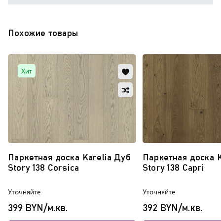
Похожие товары
Добавить
Хит
в
Добавить
избранное
в
Обновляю
сравнение
список...
Паркетная доска Karelia Дуб
Паркетная доска K
Story 138 Corsica
Story 138 Capri
Уточняйте
Уточняйте
399 BYN/м.кв.
392 BYN/м.кв.