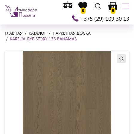
Список
На
Список
Поиск
Корзина
Мен
сравнения
0
0
главную
желаемого
+375 (29) 109 30 13
ГЛАВНАЯ
КАТАЛОГ
ПАРКЕТНАЯ ДОСКА
KARELIA ДУБ STORY 138 BAHAMAS