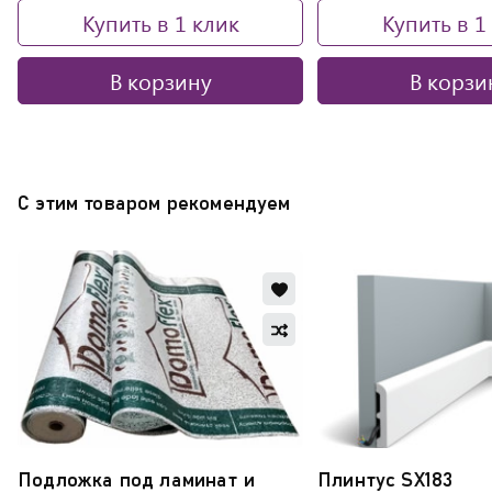
Купить в 1 клик
Купить в 1
В корзину
В корзи
С этим товаром рекомендуем
Добавить
в
Добавить
избранное
в
Обновляю
сравнение
список...
Подложка под ламинат и
Плинтус SX183