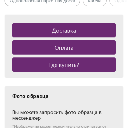
Однополосная паркетная доска
Karelia
Одноп
Доставка
Оплата
Где купить?
Фото образца
Вы можете запросить фото образца в
мессенджер
*Изображение может незначительно отличаться от