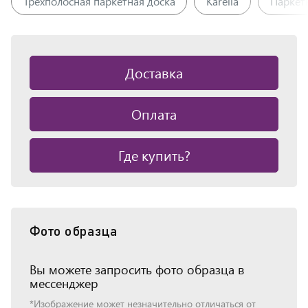
Трёхполосная паркетная доска
Karelia
Паркет
Доставка
Оплата
Где купить?
Фото образца
Вы можете запросить фото образца в
мессенджер
*Изображение может незначительно отличаться от