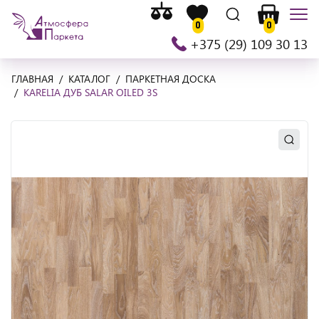
Список
На
Список
Поиск
Корзина
Мен
сравнения
0
0
главную
желаемого
+375 (29) 109 30 13
ГЛАВНАЯ
КАТАЛОГ
ПАРКЕТНАЯ ДОСКА
KARELIA ДУБ SALAR OILED 3S