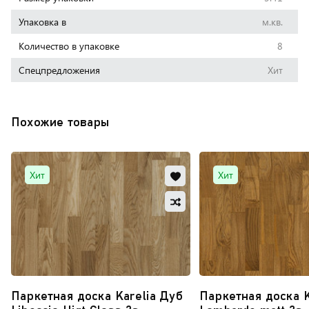
Упаковка в
м.кв.
Количество в упаковке
8
Cпецпредложения
Хит
Похожие товары
Добавить
Хит
Хит
в
Добавить
избранное
в
Обновляю
сравнение
список...
Паркетная доска Karelia Дуб
Паркетная доска K