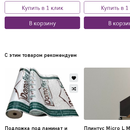
Купить в 1 клик
Купить в 1
В корзину
В корзи
С этим товаром рекомендуем
Добавить
в
Добавить
избранное
в
Обновляю
сравнение
список...
Подложка под ламинат и
Плинтус Micro L 