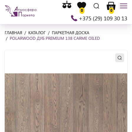
Список
На
Список
Поиск
Корзина
Мен
сравнения
0
0
главную
желаемого
+375 (29) 109 30 13
ГЛАВНАЯ
КАТАЛОГ
ПАРКЕТНАЯ ДОСКА
POLARWOOD ДУБ PREMIUM 138 CARME OILED