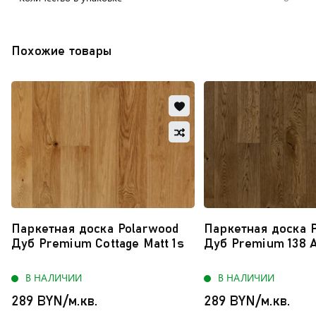
Похожие товары
Добавить
в
Добавить
избранное
в
Обновляю
сравнение
список...
Паркетная доска Polarwood
Паркетная доска 
Дуб Premium Cottage Matt 1s
Дуб Premium 138 A
В НАЛИЧИИ
В НАЛИЧИИ
289 BYN/м.кв.
289 BYN/м.кв.