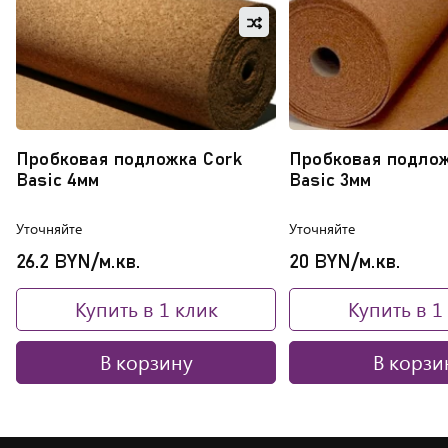
в
Добавить
избранное
в
Обновляю
сравнение
список...
Пробковая подложка Cork
Пробковая подлож
Basic 4мм
Basic 3мм
Уточняйте
Уточняйте
26.2 BYN/м.кв.
20 BYN/м.кв.
Купить в 1 клик
Купить в 1
В корзину
В корзи