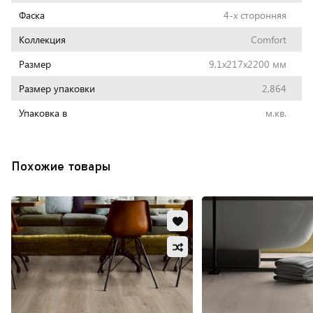
Фаска
4-х сторонняя
Коллекция
Comfort
Размер
9,1х217х2200 мм
Размер упаковки
2,864
Упаковка в
м.кв.
Похожие товары
Добавить
в
Добавить
избранное
в
Обновляю
сравнение
список...