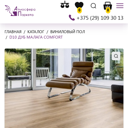
Список
На
Список
Поиск
Корзина
Мен
сравнения
0
0
главную
желаемого
+375 (29) 109 30 13
ГЛАВНАЯ
КАТАЛОГ
ВИНИЛОВЫЙ ПОЛ
D10 ДУБ МАЛАГА COMFORT