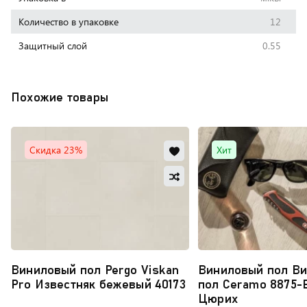
Количество в упаковке
12
Защитный слой
0.55
Похожие товары
Добавить
Скидка 23%
Хит
в
Добавить
избранное
в
Обновляю
сравнение
список...
Виниловый пол Pergo Viskan
Виниловый пол В
Pro Известняк бежевый 40173
пол Ceramo 8875-
Цюрих