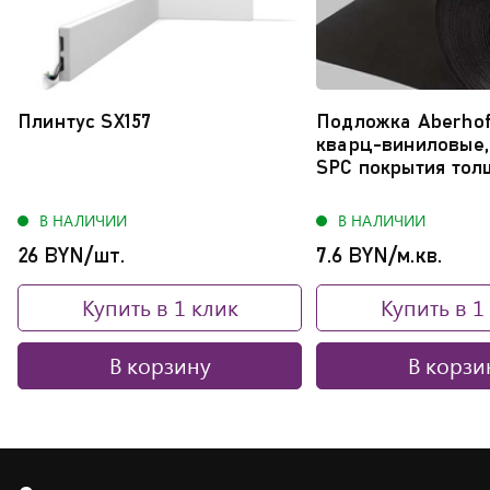
сравнение
список...
Плинтус SX157
Подложка Aberhof
кварц-виниловые, 
SPC покрытия тол
В НАЛИЧИИ
В НАЛИЧИИ
26 BYN/шт.
7.6 BYN/м.кв.
Купить в 1 клик
Купить в 1
В корзину
В корзи