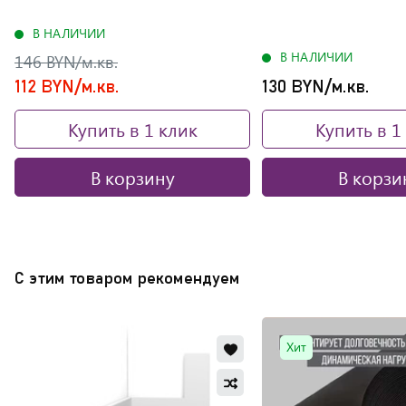
В НАЛИЧИИ
В НАЛИЧИИ
146 BYN/м.кв.
112 BYN/м.кв.
130 BYN/м.кв.
Купить в 1 клик
Купить в 1
В корзину
В корзи
С этим товаром рекомендуем
Добавить
Хит
в
Добавить
избранное
в
Обновляю