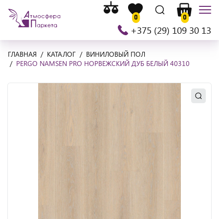
Список
На
Список
Поиск
Корзина
Мен
сравнения
0
0
главную
желаемого
+375 (29) 109 30 13
ГЛАВНАЯ
КАТАЛОГ
ВИНИЛОВЫЙ ПОЛ
PERGO NAMSEN PRO НОРВЕЖСКИЙ ДУБ БЕЛЫЙ 40310