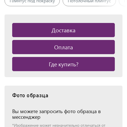
Плинтус под покраску
Потолочный плинтус
П
Доставка
Оплата
Где купить?
Фото образца
Вы можете запросить фото образца в
мессенджер
*Изображение может незначительно отличаться от