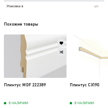
Упаковка в
шт.
Похожие товары
Добавить
в
Добавить
избранное
в
Обновляю
сравнение
список...
Плинтус MDF 222389
Плинтус CX190
В НАЛИЧИИ
В НАЛИЧИИ