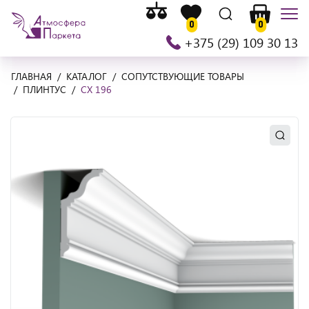
Список
На
Список
Поиск
Корзина
Мен
сравнения
0
0
главную
желаемого
+375 (29) 109 30 13
ГЛАВНАЯ
КАТАЛОГ
СОПУТСТВУЮЩИЕ ТОВАРЫ
ПЛИНТУС
CX 196