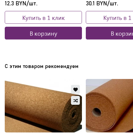
12.3 BYN/шт.
30.1 BYN/шт.
Купить в 1 клик
Купить в 1
В корзину
В корзи
С этим товаром рекомендуем
Добавить
в
Добавить
избранное
в
Обновляю
сравнение
список...